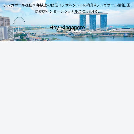
シンガポール在住20年以上の移住コンサルタントの海外&シンガポール情報, 国
際結婚インターナショナルスクールetc..
Hey Singapore