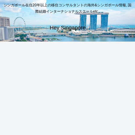
シンガポール在住20年以上の移住コンサルタントの海外&シンガポール情報, 国
際結婚インターナショナルスクールetc..
Hey Singapore