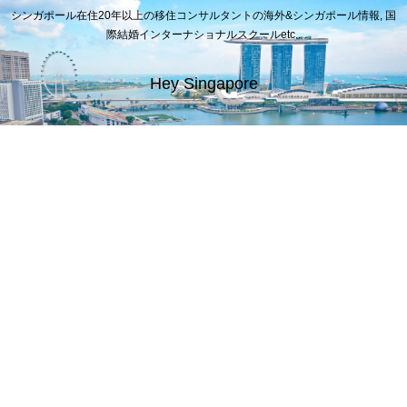
シンガポール在住20年以上の移住コンサルタントの海外&シンガポール情報, 国
際結婚インターナショナルスクールetc..
Hey Singapore