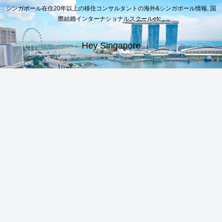
シンガポール在住20年以上の移住コンサルタントの海外&シンガポール情報, 国
際結婚インターナショナルスクールetc..
Hey Singapore