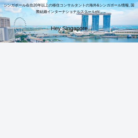
シンガポール在住20年以上の移住コンサルタントの海外&シンガポール情報, 国
際結婚インターナショナルスクールetc..
Hey Singapore