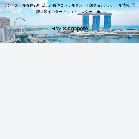
シンガポール在住20年以上の移住コンサルタントの海外&シンガポール情報, 国
際結婚インターナショナルスクールetc..
Hey Singapore