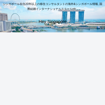
シンガポール在住20年以上の移住コンサルタントの海外&シンガポール情報, 国
際結婚インターナショナルスクールetc..
Hey Singapore