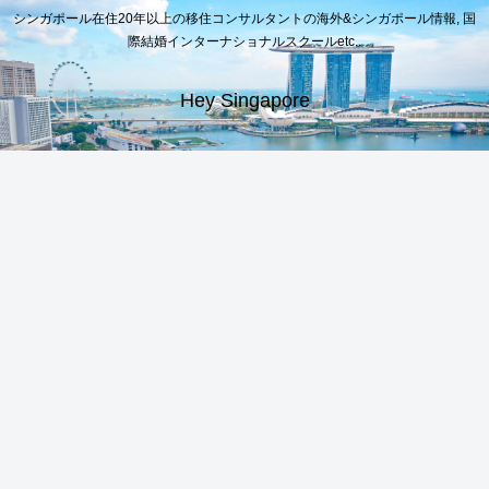
シンガポール在住20年以上の移住コンサルタントの海外&シンガポール情報, 国
際結婚インターナショナルスクールetc..
Hey Singapore