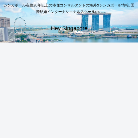
シンガポール在住20年以上の移住コンサルタントの海外&シンガポール情報, 国
際結婚インターナショナルスクールetc..
Hey Singapore