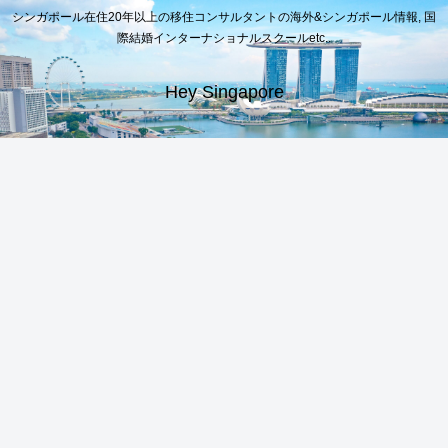
シンガポール在住20年以上の移住コンサルタントの海外&シンガポール情報, 国
際結婚インターナショナルスクールetc..
Hey Singapore