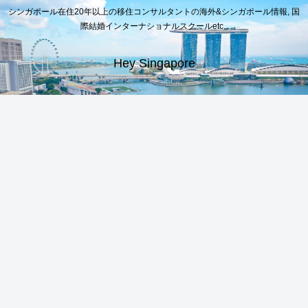
シンガポール在住20年以上の移住コンサルタントの海外&シンガポール情報, 国
際結婚インターナショナルスクールetc..
Hey Singapore