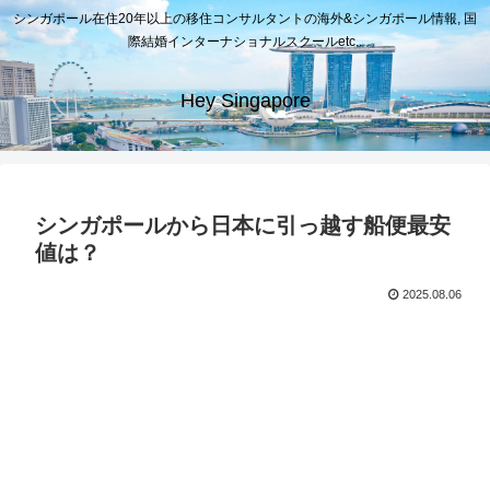
シンガポール在住20年以上の移住コンサルタントの海外&シンガポール情報, 国
際結婚インターナショナルスクールetc..
Hey Singapore
シンガポールから日本に引っ越す船便最安
値は？
2025.08.06