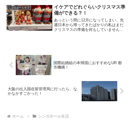
イケアでどれぐらいクリスマス準
シンガポール生活
備ができる？！
あっという間に12月になってしまい、先
週日本から帰ってきたばかりの私はまだ
クリスマスの準備を何もしていません！
昨日ロンドンから娘が帰ってきました
が、息子はアメリカの友達の所に行くよ
うで、今年のクリスマスには帰ってこな
いらしいです。どちらかと...
国際結婚組の本帰国におすすめなUR 都
市機構！
大阪の出入国在留管理局に行ったら、な
かなかすごかった！
ホーム
シンガポール生活