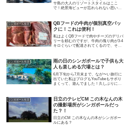
サ島の大人のリゾートスタイルはここ
で！絶景海ビューが忘れられない思い出
に！
QBフードの牛肉が個別真空パッ
シンガポール生活
クに！これは便利！
私はよくQBフードで肉やチーズのデリバ
リーを頼むのですが、牛肉の塊り肉が3-4
キロぐらいで配達されてくるので、それ
を解体するのが、なかなか面倒でした。
今回クリスマスも近いし、娘も帰ってき
ているので、またリブアイ肉を頼もうと
雨の日のシンガポールで子供も大
シンガポール生活
思ってQBフードの...
人も楽しめる穴場とは？
6月下旬から7月末まで、なが〜い旅行に
出ていた私はブログもYouTubeもサボり
まくって、遊んでました！久しぶりに帰
ってきたシンガポールでは、サボり倒し
たツケか、仕事もめっちゃ忙しい。しか
しイギリスに住んでいる息子もロンドン
日立のテレビCM この木なんの木
シンガポール生活
での就職直前の最...
の撮影場所がシンガポールだっ
た？！
日立のCM この木なんの木がシンガポー
ルにある？