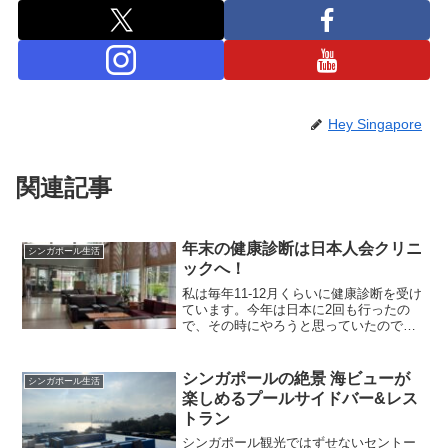
Hey Singapore
関連記事
年末の健康診断は日本人会クリニ
シンガポール生活
ックへ！
私は毎年11-12月くらいに健康診断を受け
ています。今年は日本に2回も行ったの
で、その時にやろうと思っていたのです
が、遊ぶ予定を入れすぎて、病院に行く
暇がなかったので、とりあえずシンガポ
ールで簡単な検査を済ませることにしま
シンガポールの絶景 海ビューが
シンガポール生活
した。実は毎年Am...
楽しめるプールサイドバー&レス
トラン
シンガポール観光ではずせないセントー