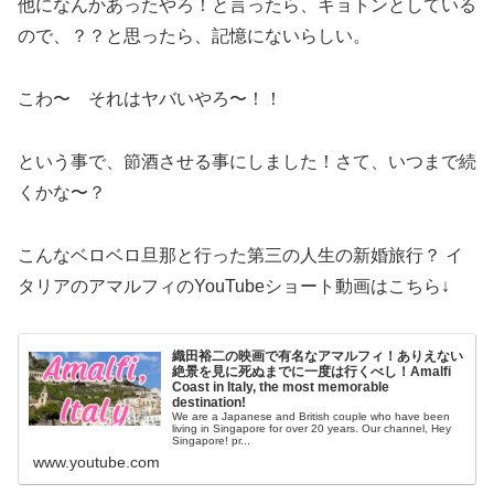
他になんかあったやろ！と言ったら、キョトンとしている
ので、？？と思ったら、記憶にないらしい。
こわ〜 それはヤバいやろ〜！！
という事で、節酒させる事にしました！さて、いつまで続
くかな〜？
こんなベロベロ旦那と行った第三の人生の新婚旅行？ イ
タリアのアマルフィのYouTubeショート動画はこちら↓
織田裕二の映画で有名なアマルフィ！ありえない
絶景を見に死ぬまでに一度は行くべし！Amalfi
Coast in Italy, the most memorable
destination!
We are a Japanese and British couple who have been
living in Singapore for over 20 years. Our channel, Hey
Singapore! pr...
www.youtube.com