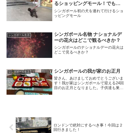
数年前に乳がん...
るショッピングモール！でも…
シンガポール初の犬を連れて行けるショ
ッピングモール
シンガポール名物 ナショナルデ
シンガポール生活
ーの花火はどこで観るべきか？
シンガポールのナショナルデーの花火は
どこで見るべきか？
シンガポールの我が家のお正月
シンガポール生活
皆さん、あけましておめでとうございま
す！我が家はシンガポールで迎える24回
目のお正月となりました。子供達も巣立
ち、イギリスに住んでいるので、元旦は
夫婦二人のお祝いでした。うちはお節料
理も家で作るので、30日辺りから大忙
し。しかし今年は30日...
ロンドンで絶対にするべき事！今回は２
回行きました！