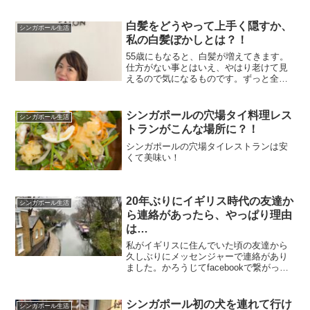
白髪をどうやって上手く隠すか、
シンガポール生活
私の白髪ぼかしとは？！
55歳にもなると、白髪が増えてきます。
仕方がない事とはいえ、やはり老けて見
えるので気になるものです。ずっと全体
をヘアカラーをしていると髪も傷むし、
ちょっとでも伸びてくると気になるの
で、結局は頻繁に染めることになりま
シンガポールの穴場タイ料理レス
シンガポール生活
す。私は長い間ヘナというイ...
トランがこんな場所に？！
シンガポールの穴場タイレストランは安
くて美味い！
20年ぶりにイギリス時代の友達か
シンガポール生活
ら連絡があったら、やっぱり理由
は…
私がイギリスに住んでいた頃の友達から
久しぶりにメッセンジャーで連絡があり
ました。かろうじてfacebookで繋がって
いるぐらいで、最後に会ったのは、彼女
が20年以上前に、シンガポールに遊びに
来た時にうちに泊まった時だったかな。
シンガポール初の犬を連れて行け
シンガポール生活