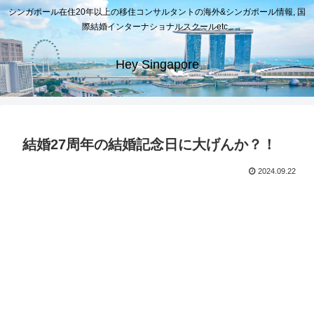
シンガポール在住20年以上の移住コンサルタントの海外&シンガポール情報, 国
際結婚インターナショナルスクールetc..
Hey Singapore
結婚27周年の結婚記念日に大げんか？！
2024.09.22