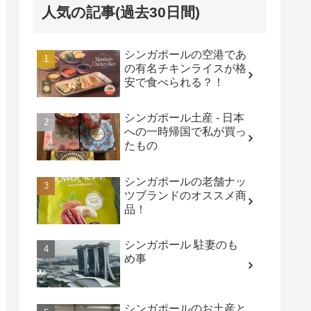
人気の記事(過去30日間)
シンガポールの空港であ
の有名チキンライスが格
安で食べられる？！
シンガポール土産 - 日本
への一時帰国で私が買っ
たもの
シンガポールの老舗ナッ
ツブランドのオススメ商
品！
シンガポール 駐妻のも
め事
シンガポールのお土産と