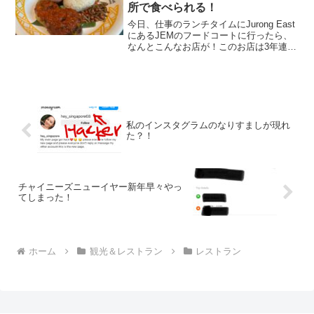
所で食べられる！
今日、仕事のランチタイムにJurong East
にあるJEMのフードコートに行ったら、
なんとこんなお店が！このお店は3年連続
でミシュランを受賞しているナシレマの
お店のブランチ！このお店の売りはイン
ドネシアのロンボク島スタイルのナシレ
マで、オ...
私のインスタグラムのなりすましが現れ
た？！
チャイニーズニューイヤー新年早々やっ
てしまった！
ホーム
観光＆レストラン
レストラン