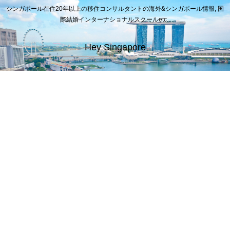
シンガポール在住20年以上の移住コンサルタントの海外&シンガポール情報, 国
際結婚インターナショナルスクールetc..
Hey Singapore