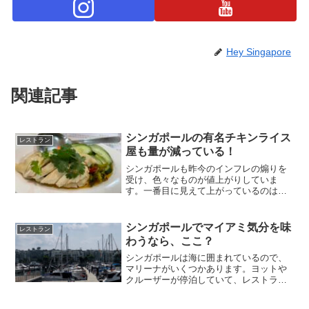
Hey Singapore
関連記事
シンガポールの有名チキンライス
レストラン
屋も量が減っている！
シンガポールも昨今のインフレの煽りを
受け、色々なものが値上がりしていま
す。一番目に見えて上がっているのは家
賃で、これはシンガポールのTwitter界で
も、更新で40パーセント上がっただの、
50パーセントだの話題になっています
シンガポールでマイアミ気分を味
レストラン
が、まさかこんな...
わうなら、ここ？
シンガポールは海に囲まれているので、
マリーナがいくつかあります。ヨットや
クルーザーが停泊していて、レストラン
があったりします。息子が友達の誕生日
パーティーでクルーザーに乗るというの