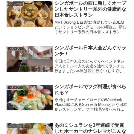
で、ケッペルにあるマリーナに送りつい
シンガポールの西に新しくオープ
レストラン
でに、朝食を食べにきまし...
ンしたサントリー系列の健康的な
日本食レストラン
MRT Jurong East駅に直結しているJEM
というショッピングモールの4階に、新し
くサントリー系列の日本食レストラン
「蒸す美」さんが10月10日にオープンし
ました。シンガポールのインスタ女王の
Mちゃんにお誘いいただき、メディアリ
シンガポール日本人会どんぐりラ
レストラン
リ...
ンチ！
今日は日本人会のどんぐりへインドネシ
ア人とトルコ人の友達を連れてランチに
行きました♪本当は茜に行くつもりでした
が予約の電話をしたら満席でした混んで
るんだね〜日本人会はシンガポールの
Adam Roadという所にあります吹き抜け
シンガポールでフグ料理が食べら
レストラン
のホールは開放感...
れる？
今日はオーチャードロードのWheelock
Place3階にあるSun with Moonという日本
食レストランで、フグ料理が食べられる
というので、行ってきました！2022年12
月末までやっている期間限定メニューは
こちら！まずいただいたのは...
あのミシュランを3年連続で受賞
レストラン
したホーカーのナシレマがこんな