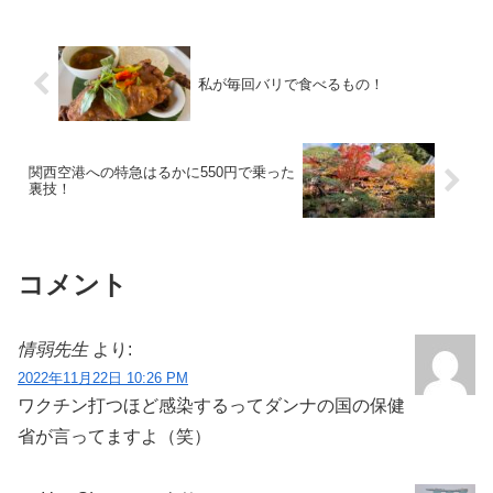
きやすくなったバリ島！選んだヴィラは
オープン記念ということ...
私が毎回バリで食べるもの！
関西空港への特急はるかに550円で乗った
裏技！
コメント
情弱先生
より:
2022年11月22日 10:26 PM
ワクチン打つほど感染するってダンナの国の保健
省が言ってますよ（笑）