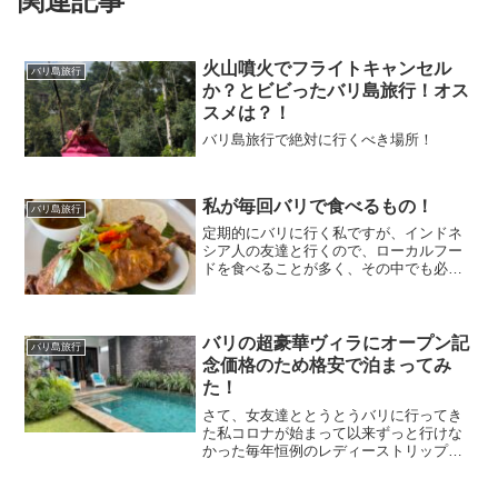
関連記事
火山噴火でフライトキャンセル
バリ島旅行
か？とビビったバリ島旅行！オス
スメは？！
バリ島旅行で絶対に行くべき場所！
私が毎回バリで食べるもの！
バリ島旅行
定期的にバリに行く私ですが、インドネ
シア人の友達と行くので、ローカルフー
ドを食べることが多く、その中でも必ず
食べるものがあります。まずはバビグリ
ン！これはsuckling pigとも呼ばれます
が、豚の丸焼きみたいなもので、中に
色々なスパイス...
バリの超豪華ヴィラにオープン記
バリ島旅行
念価格のため格安で泊まってみ
た！
さて、女友達ととうとうバリに行ってき
た私コロナが始まって以来ずっと行けな
かった毎年恒例のレディーストリップ私
のアセアン友達との旅行です今回の行き
先は渡航前PCR検査もなくなり格段に行