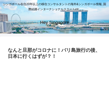
シンガポール在住20年以上の移住コンサルタントの海外&シンガポール情報, 国
際結婚インターナショナルスクールetc..
Hey Singapore
なんと旦那がコロナに！バリ島旅行の後、
日本に行くはずが？！