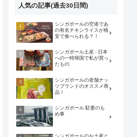
人気の記事(過去30日間)
シンガポールの空港であ
の有名チキンライスが格
安で食べられる？！
シンガポール土産 - 日本
への一時帰国で私が買っ
たもの
シンガポールの老舗ナッ
ツブランドのオススメ商
品！
シンガポール 駐妻のも
め事
シンガポールのお土産と