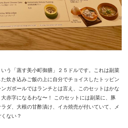
という「蒸す美小町御膳」２５ドルです。これは副菜
した炊き込みご飯の上に自分でチョイスしたトッピン
シンガポールではランチとは言え、このセットはかな
大赤字になるわな〜！ このセットには副菜に、豚
サラダ、大根の甘酢漬け、イカ焼売が付いていて、メ
ごくない？