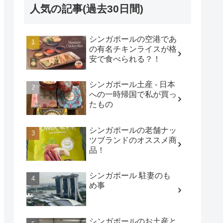
人気の記事(過去30日間)
シンガポールの空港であ
の有名チキンライスが格
安で食べられる？！
シンガポール土産 - 日本
への一時帰国で私が買っ
たもの
シンガポールの老舗ナッ
ツブランドのオススメ商
品！
シンガポール 駐妻のも
め事
シンガポールのお土産と