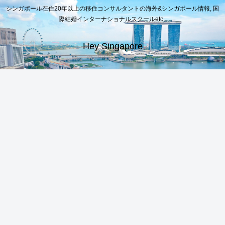
シンガポール在住20年以上の移住コンサルタントの海外&シンガポール情報, 国
際結婚インターナショナルスクールetc..
Hey Singapore