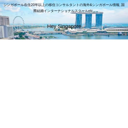
シンガポール在住20年以上の移住コンサルタントの海外&シンガポール情報, 国
際結婚インターナショナルスクールetc..
Hey Singapore