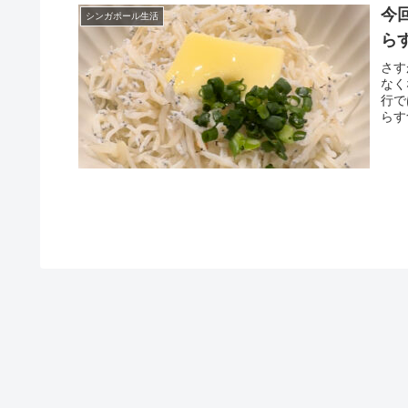
今
シンガポール生活
ら
さす
なく
行で
らす