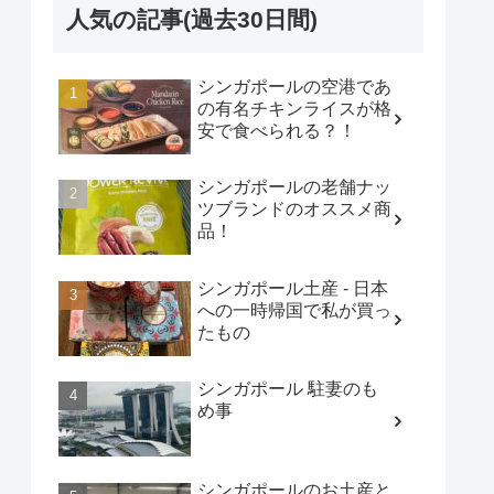
人気の記事(過去30日間)
シンガポールの空港であ
の有名チキンライスが格
安で食べられる？！
シンガポールの老舗ナッ
ツブランドのオススメ商
品！
シンガポール土産 - 日本
への一時帰国で私が買っ
たもの
シンガポール 駐妻のも
め事
シンガポールのお土産と