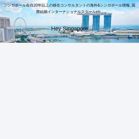
シンガポール在住20年以上の移住コンサルタントの海外&シンガポール情報, 国
際結婚インターナショナルスクールetc..
Hey Singapore