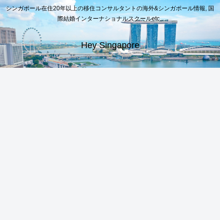
シンガポール在住20年以上の移住コンサルタントの海外&シンガポール情報, 国
際結婚インターナショナルスクールetc..
Hey Singapore