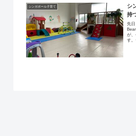
シ
シンガポール子育て
持
先日
Be
が、
す。