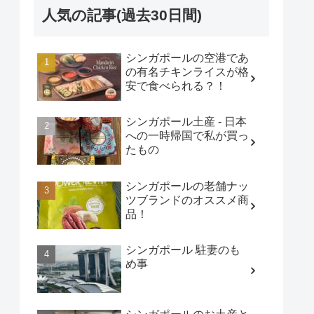
人気の記事(過去30日間)
シンガポールの空港であ
の有名チキンライスが格
安で食べられる？！
シンガポール土産 - 日本
への一時帰国で私が買っ
たもの
シンガポールの老舗ナッ
ツブランドのオススメ商
品！
シンガポール 駐妻のも
め事