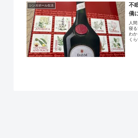
不
シンガポール生活
僑
人間
寝る
わか
くら