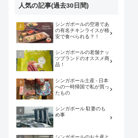
人気の記事(過去30日間)
シンガポールの空港であ
の有名チキンライスが格
安で食べられる？！
シンガポールの老舗ナッ
ツブランドのオススメ商
品！
シンガポール土産 - 日本
への一時帰国で私が買っ
たもの
シンガポール 駐妻のも
め事
シンガポールのお土産と