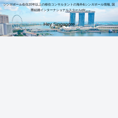
シンガポール在住20年以上の移住コンサルタントの海外&シンガポール情報, 国
際結婚インターナショナルスクールetc..
Hey Singapore