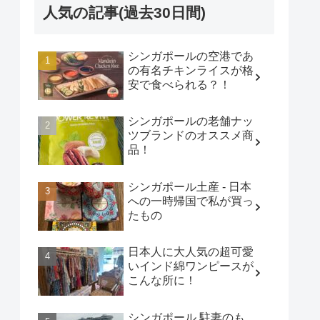
人気の記事(過去30日間)
シンガポールの空港であ
の有名チキンライスが格
安で食べられる？！
シンガポールの老舗ナッ
ツブランドのオススメ商
品！
シンガポール土産 - 日本
への一時帰国で私が買っ
たもの
日本人に大人気の超可愛
いインド綿ワンピースが
こんな所に！
シンガポール 駐妻のも