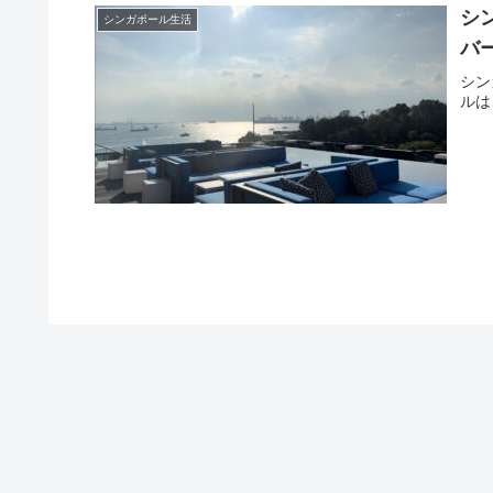
シ
シンガポール生活
バ
シン
ルは