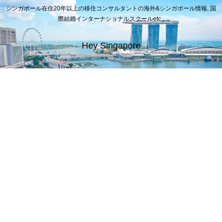
シンガポール在住20年以上の移住コンサルタントの海外&シンガポール情報, 国
際結婚インターナショナルスクールetc..
Hey Singapore