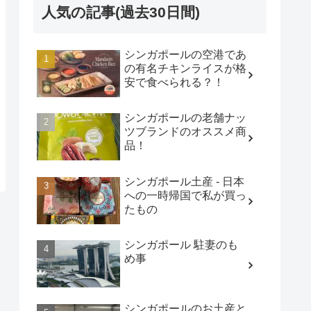
人気の記事(過去30日間)
シンガポールの空港であ
の有名チキンライスが格
安で食べられる？！
シンガポールの老舗ナッ
ツブランドのオススメ商
品！
シンガポール土産 - 日本
への一時帰国で私が買っ
たもの
シンガポール 駐妻のも
め事
シンガポールのお土産と