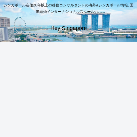
シンガポール在住20年以上の移住コンサルタントの海外&シンガポール情報, 国
際結婚インターナショナルスクールetc..
Hey Singapore