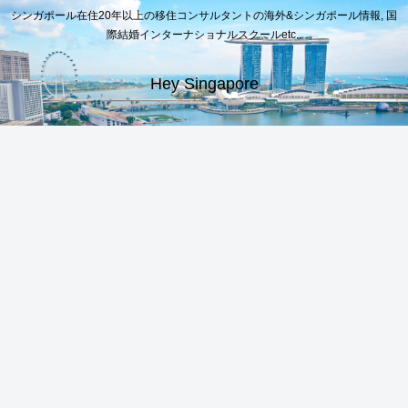
シンガポール在住20年以上の移住コンサルタントの海外&シンガポール情報, 国
際結婚インターナショナルスクールetc..
Hey Singapore