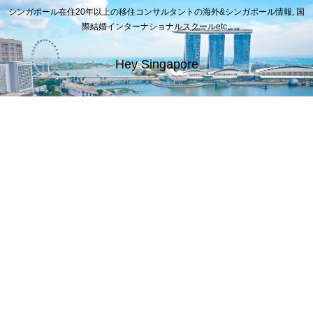
シンガポール在住20年以上の移住コンサルタントの海外&シンガポール情報, 国
際結婚インターナショナルスクールetc..
Hey Singapore