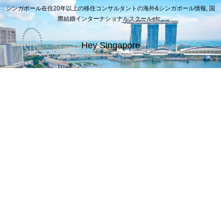
シンガポール在住20年以上の移住コンサルタントの海外&シンガポール情報, 国
際結婚インターナショナルスクールetc..
Hey Singapore