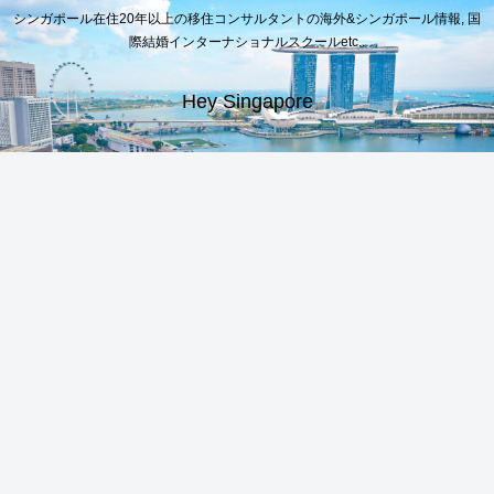
シンガポール在住20年以上の移住コンサルタントの海外&シンガポール情報, 国
際結婚インターナショナルスクールetc..
Hey Singapore