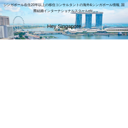
シンガポール在住20年以上の移住コンサルタントの海外&シンガポール情報, 国
際結婚インターナショナルスクールetc..
Hey Singapore