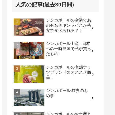
人気の記事(過去30日間)
シンガポールの空港であ
の有名チキンライスが格
安で食べられる？！
シンガポール土産 - 日本
への一時帰国で私が買っ
たもの
シンガポールの老舗ナッ
ツブランドのオススメ商
品！
シンガポール 駐妻のも
め事
シンガポールのお土産と