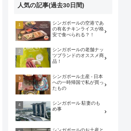
人気の記事(過去30日間)
シンガポールの空港であ
の有名チキンライスが格
安で食べられる？！
シンガポールの老舗ナッ
ツブランドのオススメ商
品！
シンガポール土産 - 日本
への一時帰国で私が買っ
たもの
シンガポール 駐妻のも
め事
シンガポールのお土産と