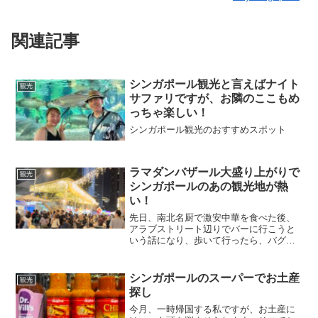
関連記事
シンガポール観光と言えばナイト
観光
サファリですが、お隣のここもめ
っちゃ楽しい！
シンガポール観光のおすすめスポット
ラマダンバザール大盛り上がりで
観光
シンガポールのあの観光地が熱
い！
先日、南北名厨で激安中華を食べた後、
アラブストリート辺りでバーに行こうと
いう話になり、歩いて行ったら、バグダ
ッドストリートでラマダンバザールをや
っていました！ものすごい人出で、めっ
ちゃ盛り上がってました！2階建てのスト
シンガポールのスーパーでお土産
観光
ールまであって、イルミ...
探し
今月、一時帰国する私ですが、お土産に