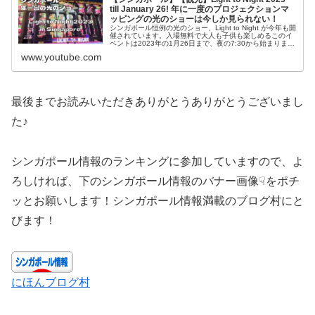
till January 26! 年に一度のプロジェクションマ
ッピングの光のショーは今しか見られない！
シンガポール恒例の光のショー、Light to Night が今年も開
催されています。入場無料で大人も子供も楽しめるこのイ
ベントは2023年の1月26日まで、夜の7:30から始まりま
す。メイン会場はMRT City Hallの近く、Pada...
www.youtube.com
最後までお読みいただきありがとうありがとうございまし
た♪
シンガポール情報のランキングに参加していますので、よ
ろしければ、下のシンガポール情報のバナー画像☟をポチ
ッとお願いします！シンガポール情報満載のブログ村にと
びます！
にほんブログ村