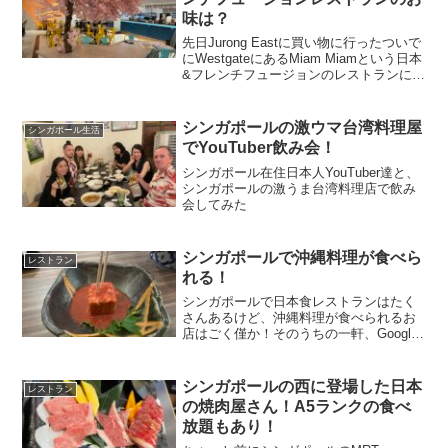
味は？
先日Jurong Eastに買い物に行ったついで
にWestgateにあるMiam Miamという日本
&フレンチフュージョンのレストランに行
きました。Miam Miamのリンクはこちら
から！店内には桜と思われる造花が飾っ
てあったりして、少し日...
シンガポールの激ウマ台湾料理屋
シンガポール生活
でYouTuber飲み会！
シンガポール在住日本人YouTuber達と、
シンガポールの激うま台湾料理店で飲み
会してみた
シンガポールで沖縄料理が食べら
レストラン
れる！
シンガポールで日本食レストランはたく
さんあるけど、沖縄料理が食べられるお
店はごく僅か！そのうちの一軒、Google
評価も高いお店はこちら！
シンガポールの西に登場した日本
レストラン
の焼肉屋さん！A5ランクの食べ
放題もあり！