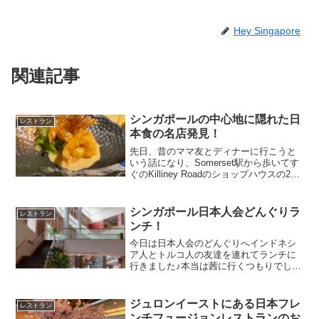
Hey Singapore
関連記事
シンガポールの中心地に隠れた日
レストラン
本食の名店発見！
先日、昔のママ友とディナーに行こうと
いう話になり、Somerset駅から歩いてす
ぐのKilliney Roadのショップハウスの2階
にあるFukusenという日本食のレストラ
ンに行ってきました。忘年会シーズンな
ので混んでるかな〜と思いきや、...
シンガポール日本人会どんぐりラ
レストラン
ンチ！
今日は日本人会のどんぐりへインドネシ
ア人とトルコ人の友達を連れてランチに
行きました♪本当は茜に行くつもりでした
が予約の電話をしたら満席でした混んで
るんだね〜日本人会はシンガポールの
Adam Roadという所にあります吹き抜け
ジュロンイーストにある日本フレ
レストラン
のホールは開放感...
ンチフュージョンレストランのお