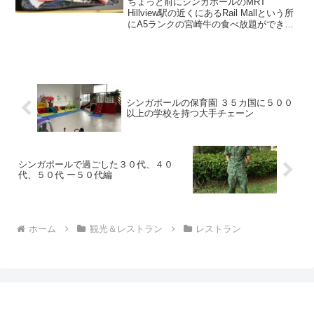
ちょっと前にシンガポールのMRT
Hillview駅の近くにあるRail Mallという所
にA5ランクの宮崎牛の食べ放題ができる
焼肉屋さんがオープンしたというのは知
っていたのですが、今回初めて行ってき
ました。そこまで行くのにMRT King...
シンガポールの保育園 ３５カ国に５００
以上の学校を持つ大手チェーン
シンガポールで過ごした３０代、４０
代、５０代 ー５０代編
ホーム
観光＆レストラン
レストラン