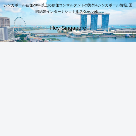
シンガポール在住20年以上の移住コンサルタントの海外&シンガポール情報, 国
際結婚インターナショナルスクールetc..
Hey Singapore