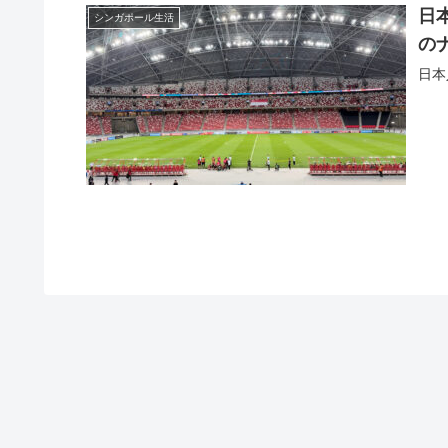
日
シンガポール生活
の
日本