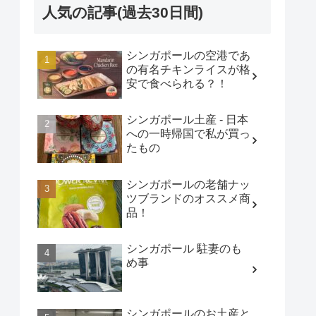
人気の記事(過去30日間)
シンガポールの空港であ
の有名チキンライスが格
安で食べられる？！
シンガポール土産 - 日本
への一時帰国で私が買っ
たもの
シンガポールの老舗ナッ
ツブランドのオススメ商
品！
シンガポール 駐妻のも
め事
シンガポールのお土産と